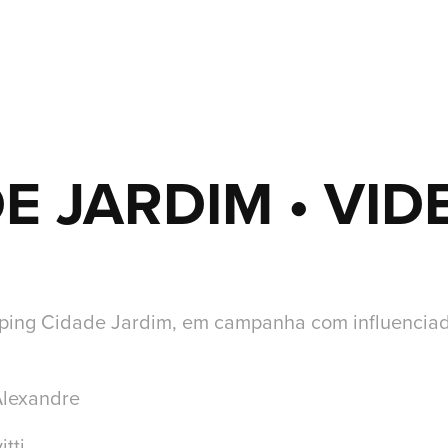
E JARDIM • VID
pping Cidade Jardim, em campanha com influencia
Alexandre
tti