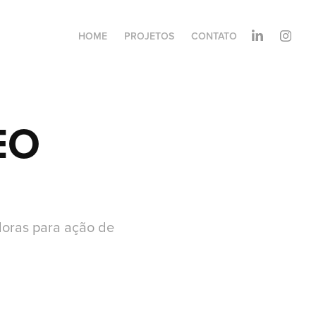
HOME
PROJETOS
CONTATO
EO
doras para ação de