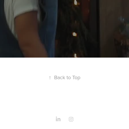
↑
Back to Top