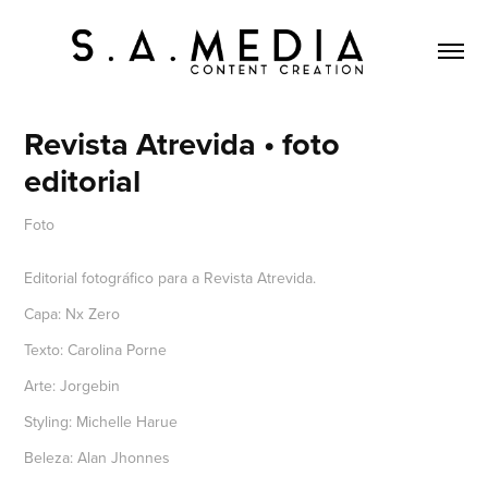
Revista Atrevida • foto 
editorial
Foto
Editorial fotográfico para a Revista Atrevida.
Capa: Nx Zero
Texto: Carolina Porne
Arte: Jorgebin
Styling: Michelle Harue
Beleza: Alan Jhonnes