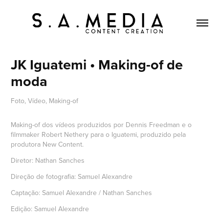
JK Iguatemi • Making-of de 
moda
Foto, Vídeo, Making-of
Making-of dos vídeos produzidos por Dennis Freedman e o
filmmaker Robert Nethery para o Iguatemi, produzido pela
produtora New Content.
Diretor: Nathan Sanches
Direção de fotografia: Samuel Alexandre
Captação: Samuel Alexandre / Nathan Sanches
Edição: Samuel Alexandre