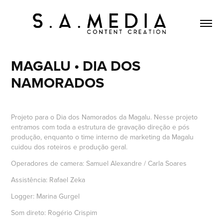
MAGALU • DIA DOS 
NAMORADOS
Projeto para o Dia dos Namorados da Magalu. Nesse projeto
entramos com toda a estrutura de gravação direção e pós
produção, enquanto o time interno de marketing da Magalu
cuidou dos roteiros e produção geral.
Operadores de camera: Samuel Alexandre / Carla Soares
Assistência: Rafael Zeka
Logger: Marina Gurgel
Som direto: Rogério Crispim