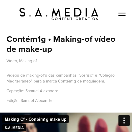
Contém1g • Making-of vídeo 
de make-up
Vídeo, Making-of
Vídeos de making-of's das campanhas "Sorriso" e "Coleção
Mediterrâneo" para a marca Contém1g de maquiagem.
Captação: Samuel Alexandre
Edição: Samuel Alexandre