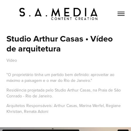
Studio Arthur Casas • Vídeo 
de arquitetura
Vídeo
"O proprietário tinha um partido bem definido: aproveitar ao
máximo a paisagem e o mar do Rio de Janeiro."
Residência projetada pelo Studio Arthur Casas, na Praia de São
Conrado - Rio de Janeiro.
Arquitetos Responsáveis: Arthur Casas, Marina Werfel, Regiane
Khristian, Renata Adoni